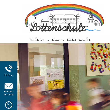
Schulleben
News
Nachrichtenarchiv
Telefon
r
Kontakt-
formular